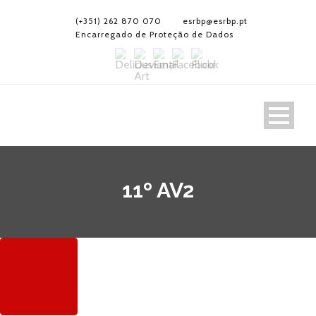
(+351) 262 870 070
esrbp@esrbp.pt
Encarregado de Proteção de Dados
11º AV2