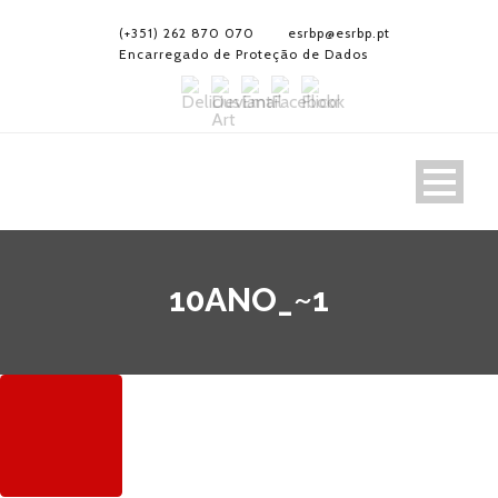
(+351) 262 870 070
esrbp@esrbp.pt
Encarregado de Proteção de Dados
10ANO_~1