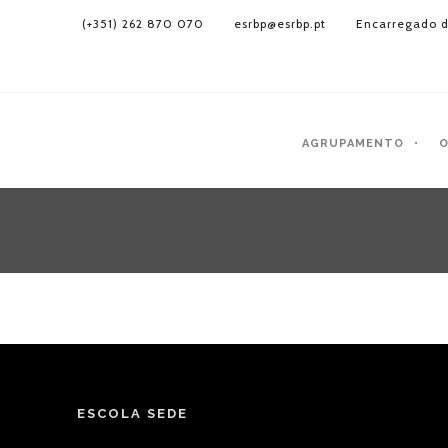
(+351) 262 870 070
esrbp@esrbp.pt
Encarregado d
AGRUPAMENTO
O
ESCOLA SEDE