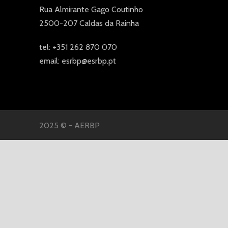
Rua Almirante Gago Coutinho
2500-207 Caldas da Rainha
tel: +351 262 870 070
email: esrbp@esrbp.pt
2025 © - AERBP