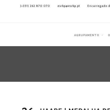
(+351) 262 870 070
esrbp@esrbp.pt
Encarregado d
AGRUPAMENTO
O