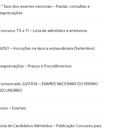
2.ª fase dos exames nacionais – Pautas, consultas e
reapreciações
Concurso TS e TI – Lista de admitidos à entrevista
AVISO – Inscrições na época extraordinária (Setembro)
Reapreciações – Prazos e Procedimentos
Comunicado 22/07/26 – EXAMES NACIONAIS DO ENSINO
SECUNDÁRIO
Aviso – Exames
Lista de Candidatos Admitidos – Publicação Concurso para