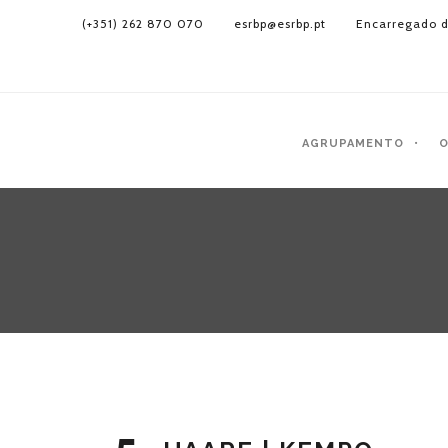
(+351) 262 870 070
esrbp@esrbp.pt
Encarregado d
AGRUPAMENTO
O