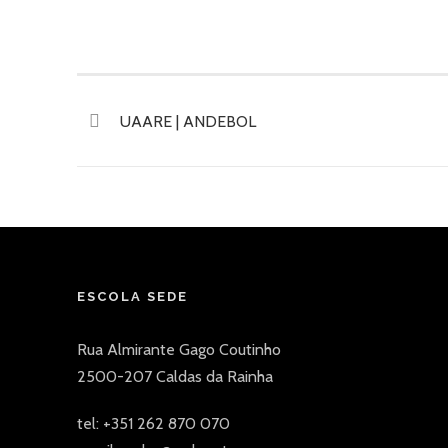
UAARE | ANDEBOL
ESCOLA SEDE
Rua Almirante Gago Coutinho
2500-207 Caldas da Rainha
tel: +351 262 870 070