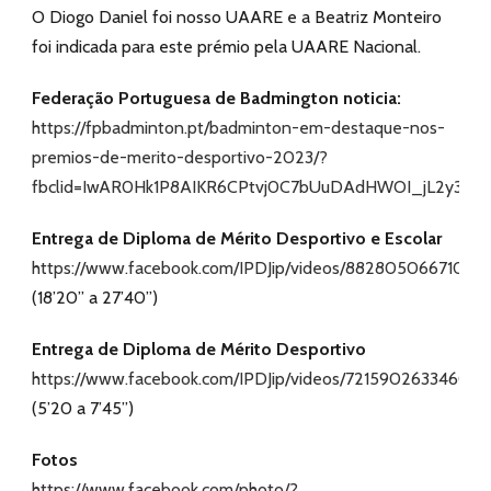
O Diogo Daniel foi nosso UAARE e a Beatriz Monteiro
foi indicada para este prémio pela UAARE Nacional.
Federação Portuguesa de Badmington noticia:
https://fpbadminton.pt/badminton-em-destaque-nos-
premios-de-merito-desportivo-2023/?
fbclid=IwAR0Hk1P8AIKR6CPtvj0C7bUuDAdHWOI_jL2y3m3
Entrega de Diploma de Mérito Desportivo e Escolar
https://www.facebook.com/IPDJip/videos/88280506671075
(18’20” a 27’40’’)
Entrega de Diploma de Mérito Desportivo
https://www.facebook.com/IPDJip/videos/721590263346037
(5’20 a 7’45’’)
Fotos
https://www.facebook.com/photo/?