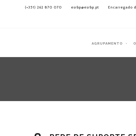
(+351) 262 870 070
esrbp@esrbp.pt
Encarregado d
AGRUPAMENTO
O