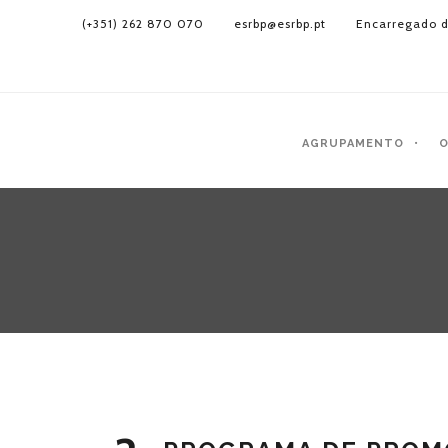
(+351) 262 870 070
esrbp@esrbp.pt
Encarregado d
AGRUPAMENTO
O