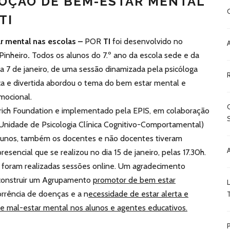
OÇÃO DE BEM-ESTAR MENTAL
TI
 mental nas escolas –
POR
TI
foi desenvolvido no
Pinheiro
.
Todos os alunos do 7.º ano da escola sede e da
ia 7 de janeiro, de uma sessão dinamizada pela psicóloga
a e divertida abordou o tema do bem estar mental e
mocional.
rich Foundation e implementado pela EPIS, em colaboração
Unidade de Psicologia Clínica Cognitivo-Comportamental)
alunos, também os docentes e não docentes tiveram
esencial que se realizou no dia 15 de janeiro, pelas 17.30h.
 foram realizadas sessões online. Um agradecimento
 construir um Agrupamento
promotor de bem estar
rrência de doenças e a n
ecessidade de estar alerta e
de mal-estar mental nos alunos e agentes educativos.