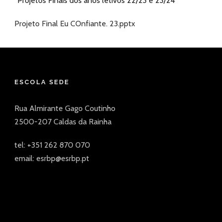
“Projetos Finais dos anos letivos 22/23 e 23/24”
Projeto Final Eu COnfiante. 23.pptx
ESCOLA SEDE
Rua Almirante Gago Coutinho
2500-207 Caldas da Rainha
tel: +351 262 870 070
email: esrbp@esrbp.pt