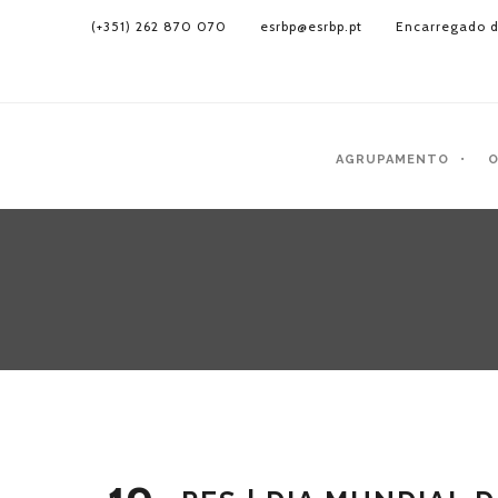
(+351) 262 870 070
esrbp@esrbp.pt
Encarregado d
AGRUPAMENTO
O