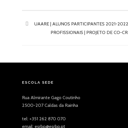
UAARE | ALUNOS PARTICIPANTES 2021-202
PROFISSIONAIS | PROJETO DE CO-CR
ESCOLA SEDE
Rua Almirante Gago Coutinho
2500-207 Caldas da Rainha
tel: +351 262 870 070
email: esrbp@esrbp.pt