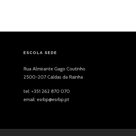
ESCOLA SEDE
Rua Almirante Gago Coutinho
2500-207 Caldas da Rainha
tel: +351 262 870 070
email: esrbp@esrbp.pt