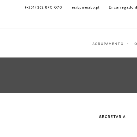
(+351) 262 870 070
esrbp@esrbp.pt
Encarregado d
AGRUPAMENTO
O
SECRETARIA