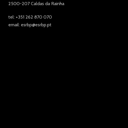
2500-207 Caldas da Rainha
tel: +351 262 870 070
email: esrbp@esrbp.pt