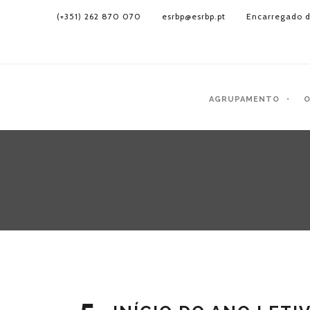
(+351) 262 870 070
esrbp@esrbp.pt
Encarregado d
AGRUPAMENTO
O