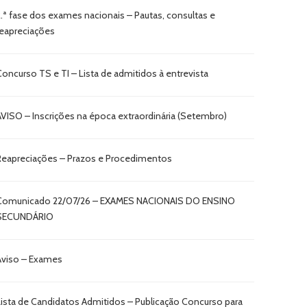
2.ª fase dos exames nacionais – Pautas, consultas e
reapreciações
Concurso TS e TI – Lista de admitidos à entrevista
AVISO – Inscrições na época extraordinária (Setembro)
Reapreciações – Prazos e Procedimentos
Comunicado 22/07/26 – EXAMES NACIONAIS DO ENSINO
SECUNDÁRIO
Aviso – Exames
Lista de Candidatos Admitidos – Publicação Concurso para