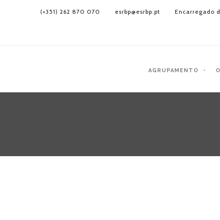
(+351) 262 870 070
esrbp@esrbp.pt
Encarregado d
AGRUPAMENTO
O