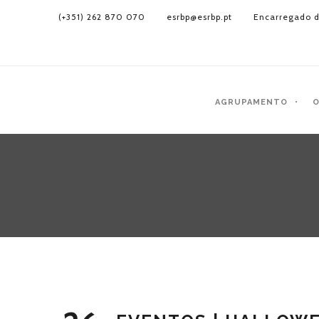
(+351) 262 870 070
esrbp@esrbp.pt
Encarregado d
AGRUPAMENTO
O