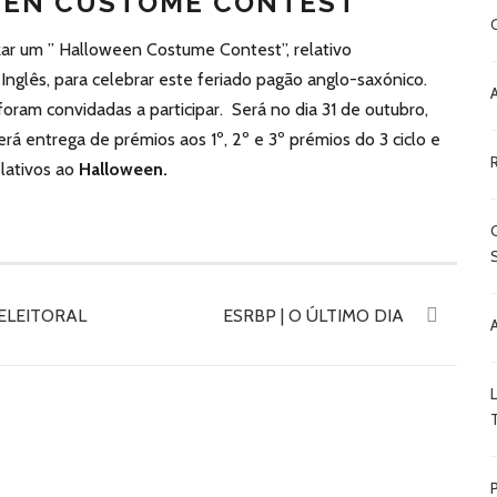
EEN CUSTOME CONTEST
ar um ” Halloween Costume Contest”, relativo
Inglês, para celebrar este feriado pagão anglo-saxónico.
foram convidadas a participar. Será no dia 31 de outubro,
erá entrega de prémios aos 1º, 2º e 3º prémios do 3 ciclo e
elativos ao
Halloween.
ELEITORAL
ESRBP | O ÚLTIMO DIA