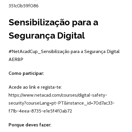
351c0b59f086
Sensibilização para a
Segurança Digital
#NetAcadCup_Sensibilização para a Segurança Digital
AERBP
Como participar:
Acede ao link e regista-te:
https://www.netacad.com/courses/digital-safety-
security?courseLang=pt-PT&instance_id=70d7ac33-
f71b-4eea-8735-e1e5f4f0ab72
Porque deves fazer: