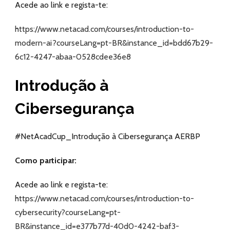
Acede ao link e regista-te:
https://www.netacad.com/courses/introduction-to-
modern-ai?courseLang=pt-BR&instance_id=bdd67b29-
6c12-4247-abaa-0528cdee36e8
Introdução à
Cibersegurança
#NetAcadCup_Introdução à Cibersegurança AERBP
Como participar:
Acede ao link e regista-te:
https://www.netacad.com/courses/introduction-to-
cybersecurity?courseLang=pt-
BR&instance_id=e377b77d-40d0-4242-baf3-