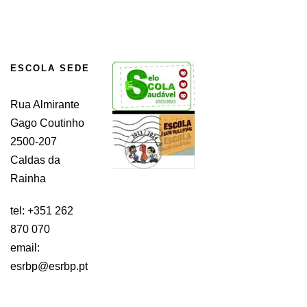
ESCOLA SEDE
Rua Almirante
Gago Coutinho
2500-207
Caldas da
Rainha
tel: +351 262
870 070
email:
esrbp@esrbp.pt