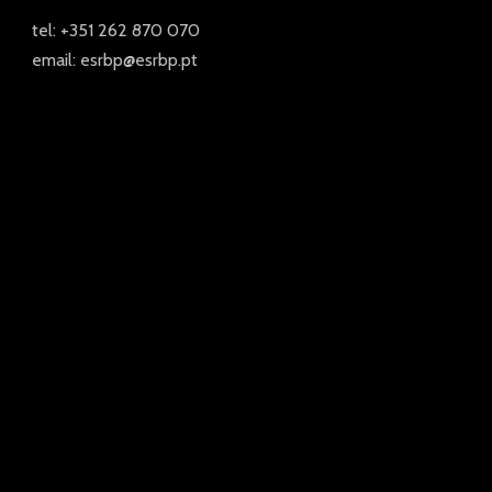
tel: +351 262 870 070
email: esrbp@esrbp.pt