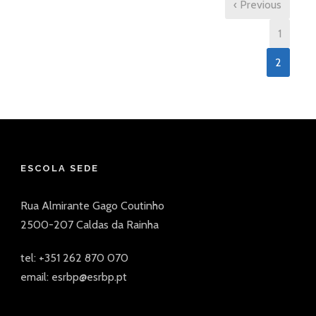
‹ Previous
1
2
ESCOLA SEDE
Rua Almirante Gago Coutinho
2500-207 Caldas da Rainha
tel: +351 262 870 070
email: esrbp@esrbp.pt