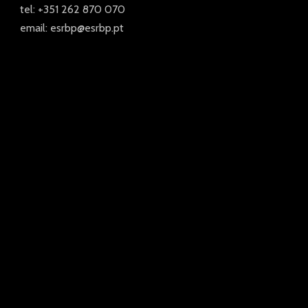
tel: +351 262 870 070
email: esrbp@esrbp.pt