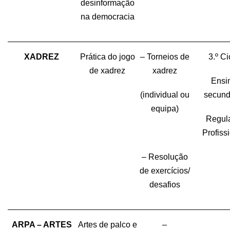
desinformação
na democracia
XADREZ
Prática do jogo
– Torneios de
3.º Ci
de xadrez
xadrez
Ensi
(individual ou
secund
equipa)
Regula
Profiss
– Resolução
de exercícios/
desafios
ARPA – ARTES
Artes de palco e
–