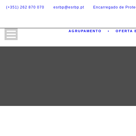
(+351) 262 870 070
esrbp@esrbp.pt
Encarregado de Prot
AGRUPAMENTO
OFERTA 