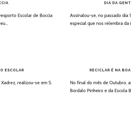
CCIA
DIA DA GENT
esporto Escolar de Boccia
Assinalou-se, no passado dia 
u...
especial que nos relembra da 
TO ESCOLAR
RECICLAR É NA BO
Xadrez, realizou-se em S.
No final do mês de Outubro, a
Bordalo Pinheiro e da Escola B