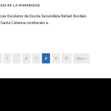
DÍA DE LA HISPANIDAD
ecas Escolares da Escola Secundária Rafael Bordalo
 Santa Catarina receberam a...
1
…
6
7
8
9
10
Next ›