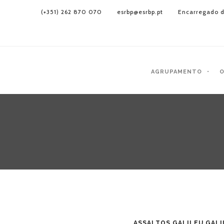
(+351) 262 870 070
esrbp@esrbp.pt
Encarregado d
AGRUPAMENTO
O
ASSALTOS GALILEU GALI