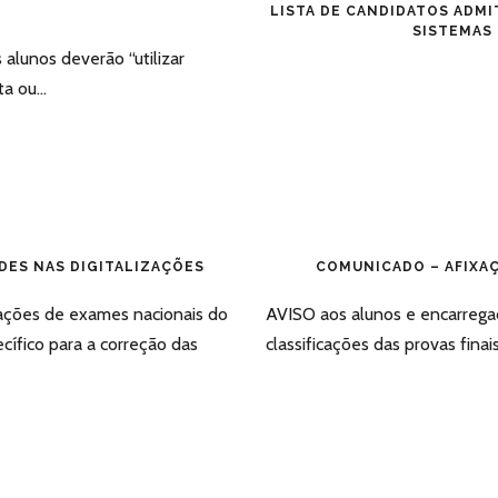
LISTA DE CANDIDATOS ADMI
SISTEMAS
alunos deverão “utilizar
a ou...
ES NAS DIGITALIZAÇÕES
COMUNICADO – AFIXAÇÃ
ações de exames nacionais do
AVISO aos alunos e encarreg
ífico para a correção das
classificações das provas finai