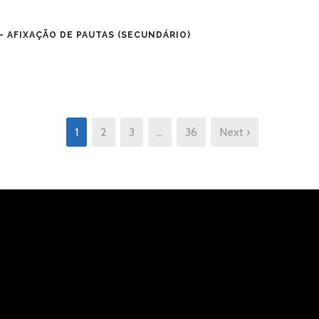
 AFIXAÇÃO DE PAUTAS (SECUNDÁRIO)
1
2
3
…
36
Next ›