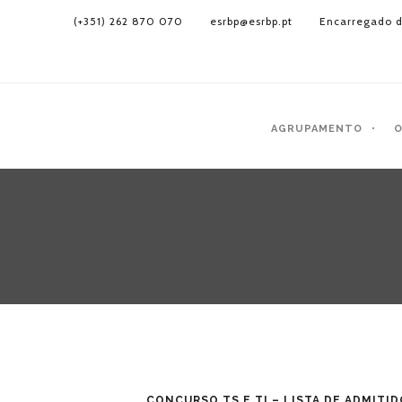
(+351) 262 870 070
esrbp@esrbp.pt
Encarregado d
AGRUPAMENTO
O
CONCURSO TS E TI – LISTA DE ADMITI