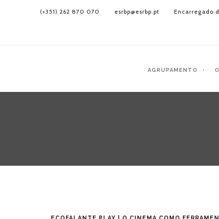
(+351) 262 870 070
esrbp@esrbp.pt
Encarregado d
AGRUPAMENTO
O
ECOFALANTE PLAY | O CINEMA COMO FERRAMEN