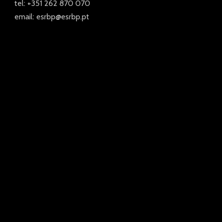
tel: +351 262 870 070
email: esrbp@esrbp.pt