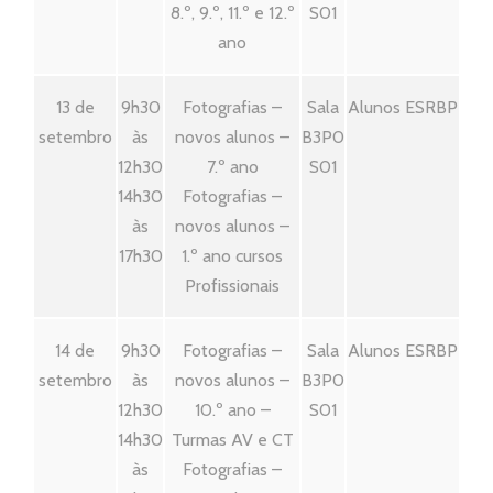
8.º, 9.º, 11.º e 12.º
S01
ano
13 de
9h30
Fotografias –
Sala
Alunos ESRBP
setembro
às
novos alunos –
B3P0
12h30
7.º ano
S01
14h30
Fotografias –
às
novos alunos –
17h30
1.º ano cursos
Profissionais
14 de
9h30
Fotografias –
Sala
Alunos ESRBP
setembro
às
novos alunos –
B3P0
12h30
10.º ano –
S01
14h30
Turmas AV e CT
às
Fotografias –