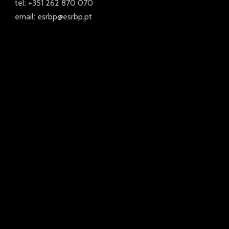
tel: +351 262 870 070
email: esrbp@esrbp.pt